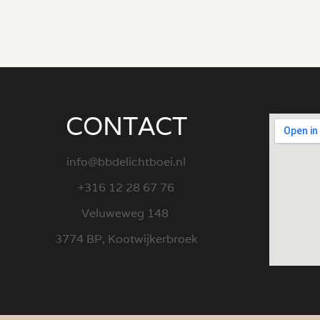
CONTACT
info@bbdelichtboei.nl
+316 12 28 67 76
Veluweweg 148
3774 BP, Kootwijkerbroek